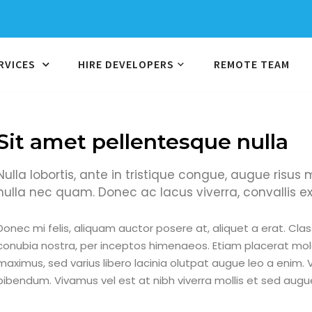
RVICES
HIRE DEVELOPERS
REMOTE TEAM
Sit amet pellentesque nulla
Nulla lobortis, ante in tristique congue, augue risus
nulla nec quam. Donec ac lacus viverra, convallis e
Donec mi felis, aliquam auctor posere at, aliquet a erat. Cla
conubia nostra, per inceptos himenaeos. Etiam placerat mol
maximus, sed varius libero lacinia olutpat augue leo a enim. V
bibendum. Vivamus vel est at nibh viverra mollis et sed augu