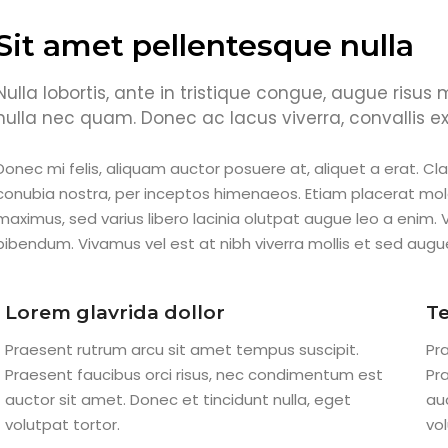
Sit amet pellentesque nulla
Nulla lobortis, ante in tristique congue, augue risus
nulla nec quam. Donec ac lacus viverra, convallis e
Donec mi felis, aliquam auctor posuere at, aliquet a erat. Cl
conubia nostra, per inceptos himenaeos. Etiam placerat mol
maximus, sed varius libero lacinia olutpat augue leo a enim. V
bibendum. Vivamus vel est at nibh viverra mollis et sed augu
Lorem glavrida dollor
Te
Praesent rutrum arcu sit amet tempus suscipit.
Pr
Praesent faucibus orci risus, nec condimentum est
Pr
auctor sit amet. Donec et tincidunt nulla, eget
au
volutpat tortor.
vol