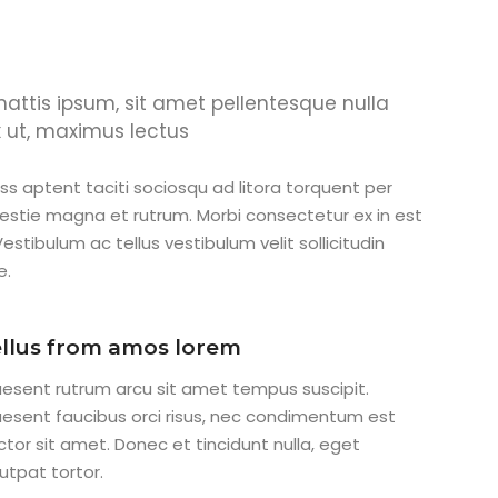
 mattis ipsum, sit amet pellentesque nulla
x ut, maximus lectus
ass aptent taciti sociosqu ad litora torquent per
estie magna et rutrum. Morbi consectetur ex in est
estibulum ac tellus vestibulum velit sollicitudin
e.
llus from amos lorem
aesent rutrum arcu sit amet tempus suscipit.
aesent faucibus orci risus, nec condimentum est
ctor sit amet. Donec et tincidunt nulla, eget
utpat tortor.