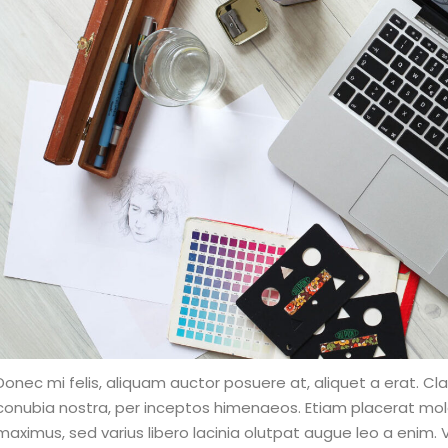
Donec mi felis, aliquam auctor posuere at, aliquet a erat. Cl
conubia nostra, per inceptos himenaeos. Etiam placerat mol
maximus, sed varius libero lacinia olutpat augue leo a enim. V