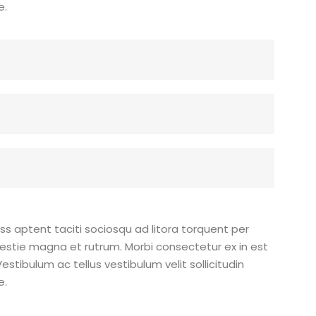
e.
ass aptent taciti sociosqu ad litora torquent per
estie magna et rutrum. Morbi consectetur ex in est
estibulum ac tellus vestibulum velit sollicitudin
e.