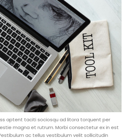
ass aptent taciti sociosqu ad litora torquent per
estie magna et rutrum. Morbi consectetur ex in est
estibulum ac tellus vestibulum velit sollicitudin